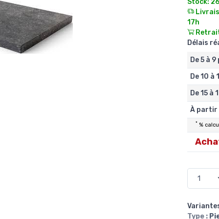
Stock: 2
Livrais
17h
Retrait
Délais r
De 5 à 9
De 10 à 
De 15 à 
À partir
*
% calcul
Achat
Variantes
Type :
Pi