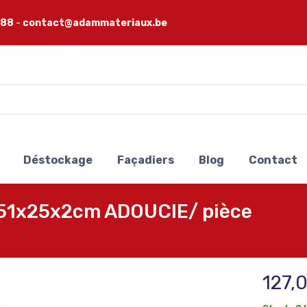
 88
-
contact@adammateriaux.be
Déstockage
Façadiers
Blog
Contact
 151x25x2cm ADOUCIE/ pièce
127,