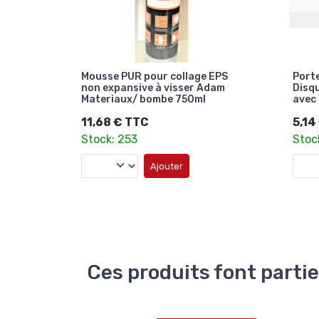
Mousse PUR pour collage EPS
Porte
non expansive à visser Adam
Disq
Materiaux/ bombe 750ml
avec 
11,68 € TTC
5,14
Stock: 253
Stoc
Ajouter
Ces produits font partie