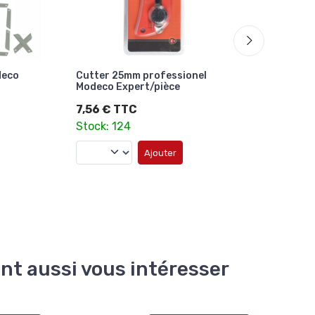
deco
Cutter 25mm professionel
Sac E
Modeco Expert/pièce
couch
Coeck
7,56 € TTC
18,0
Stock: 124
Stock
Ajouter
ent aussi vous intéresser