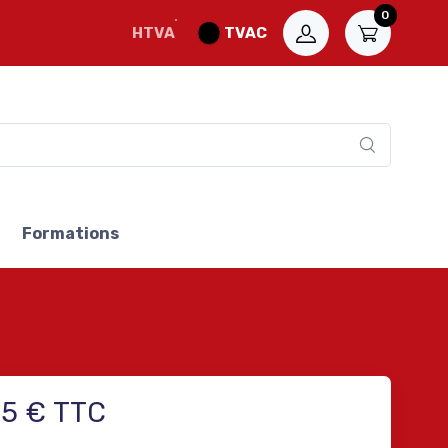
0
HTVA
TVAC
Formations
05 € TTC