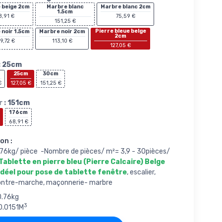
 beige 2cm
Marbre blanc
Marbre blanc 2cm
1.5cm
8,91 €
75,59 €
151,25 €
Pierre bleue belge
 noir 1.5cm
Marbre noir 2cm
2cm
9,72 €
113,10 €
127,05 €
:
25cm
25cm
30cm
€
127,05 €
151,25 €
 :
151cm
176cm
68,91 €
on :
76kg/ pièce -Nombre de pièces/ m²= 3,9 - 30pièces/
Tablette en pierre bleu (Pierre Calcaire) Belge
idéel pour pose de tablette fenêtre
, escalier,
contre-marche, maçonnerie- marbre
0.76kg
3
0.0151M