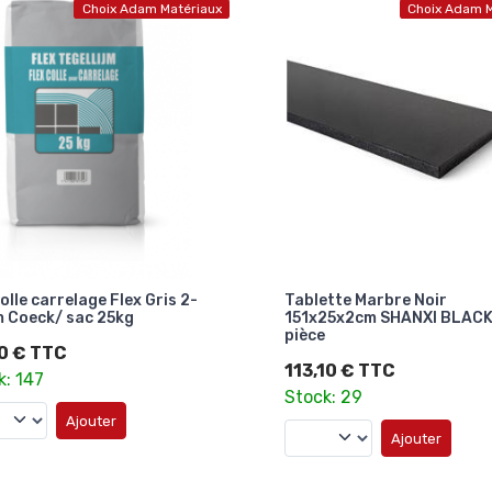
Choix Adam Matériaux
Choix Adam M
tte Marbre Noir
Tablette Pierre bleue Belg
25x2cm SHANXI BLACK/
151x20x2cm ADOUCIE/ piè
113,80 € TTC
10 € TTC
Stock: 30
k: 29
Ajouter
Ajouter