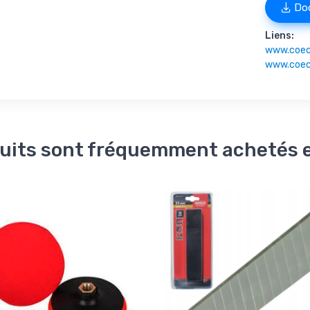
Doc
Liens:
www.coec
www.coec
uits sont fréquemment achetés