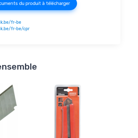
uments du produit à télécharger
k.be/fr-be
k.be/fr-be/cpr
 ensemble